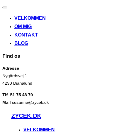
Slå
navigation
VELKOMMEN
til/fra
OM MIG
KONTAKT
BLOG
Find os
Adresse
Nygårdsvej 1
4293 Dianalund
Tlf. 51 75 48 70
Mail
susanne@zycek.dk
Videre
ZYCEK.DK
til
indhold
VELKOMMEN