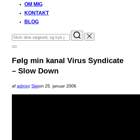
OM MIG
KONTAKT
BLOG
Søg
efter:
Slå
navigation
i
Følg min kanal Virus Syndicate
sidekolonne
til/fra
– Slow Down
Udgivet
af
admin
i
Slet
on
25. januar 2006
d.