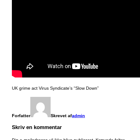
UK grime act Virus Syndicate’s “Slow Down”
Forfatter
Skrevet af
admin
Skriv en kommentar
Din e-mailadresse vil ikke blive publiceret.
Krævede felter