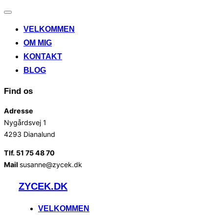
Slå
navigation
VELKOMMEN
til/fra
OM MIG
KONTAKT
BLOG
Find os
Adresse
Nygårdsvej 1
4293 Dianalund
Tlf. 51 75 48 70
Mail
susanne@zycek.dk
Videre
ZYCEK.DK
til
indhold
VELKOMMEN