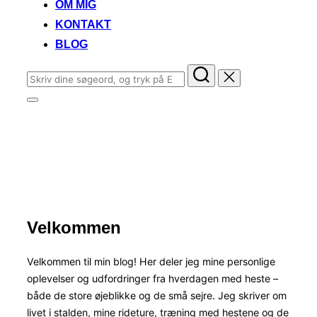
OM MIG
KONTAKT
BLOG
Søg
efter:
Slå
navigation
Zycek.dk
i
sidekolonne
til/fra
Blog om dressur, ridning og min passion for heste
Rul
Velkommen
ned
til
indhold
Velkommen til min blog! Her deler jeg mine personlige
oplevelser og udfordringer fra hverdagen med heste –
både de store øjeblikke og de små sejre. Jeg skriver om
livet i stalden, mine rideture, træning med hestene og de