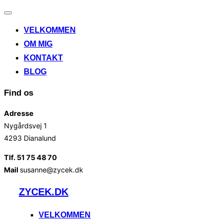
Slå
navigation
VELKOMMEN
til/fra
OM MIG
KONTAKT
BLOG
Find os
Adresse
Nygårdsvej 1
4293 Dianalund
Tlf. 51 75 48 70
Mail
susanne@zycek.dk
Videre
ZYCEK.DK
til
indhold
VELKOMMEN