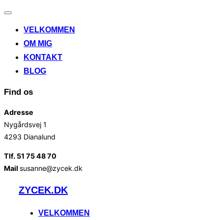
Slå
navigation
VELKOMMEN
til/fra
OM MIG
KONTAKT
BLOG
Find os
Adresse
Nygårdsvej 1
4293 Dianalund
Tlf. 51 75 48 70
Mail
susanne@zycek.dk
Videre
ZYCEK.DK
til
indhold
VELKOMMEN