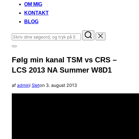
OM MIG
KONTAKT
BLOG
Søg
efter:
Slå
navigation
Følg min kanal TSM vs CRS –
i
sidekolonne
LCS 2013 NA Summer W8D1
til/fra
Udgivet
af
admin
i
Slet
on
3. august 2013
d.