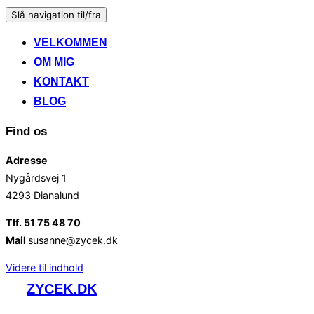
Slå navigation til/fra
VELKOMMEN
OM MIG
KONTAKT
BLOG
Find os
Adresse
Nygårdsvej 1
4293 Dianalund
Tlf. 51 75 48 70
Mail
susanne@zycek.dk
Videre til indhold
ZYCEK.DK