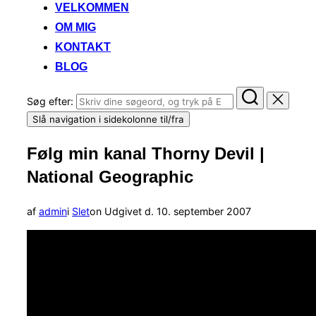
VELKOMMEN
OM MIG
KONTAKT
BLOG
Søg efter:
Slå navigation i sidekolonne til/fra
Følg min kanal Thorny Devil |
National Geographic
af
admin
i
Slet
on
Udgivet d.
10. september 2007