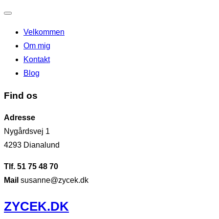
Slå
Velkommen
navigation
Om mig
til/fra
Kontakt
Blog
Find os
Adresse
Nygårdsvej 1
4293 Dianalund
Tlf. 51 75 48 70
Mail
susanne@zycek.dk
Videre
ZYCEK.DK
til