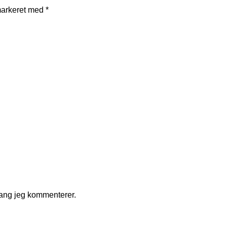
markeret med
*
gang jeg kommenterer.