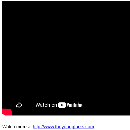
d.
Watch more at
http://www.theyoungturks.com