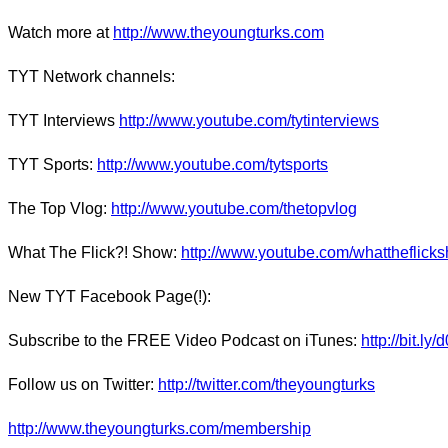
Watch more at
http://www.theyoungturks.com
TYT Network channels:
TYT Interviews
http://www.youtube.com/tytinterviews
TYT Sports:
http://www.youtube.com/tytsports
The Top Vlog:
http://www.youtube.com/thetopvlog
What The Flick?! Show:
http://www.youtube.com/whattheflick
New TYT Facebook Page(!):
Subscribe to the FREE Video Podcast on iTunes:
http://bit.ly
Follow us on Twitter:
http://twitter.com/theyoungturks
http://www.theyoungturks.com/membership