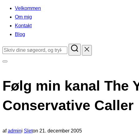
indhold
Velkommen
Om mig
Kontakt
Blog
Søg
efter:
Slå
navigation
Følg min kanal The 
i
sidekolonne
Conservative Caller
til/fra
Udgivet
af
admin
i
Slet
on
21. december 2005