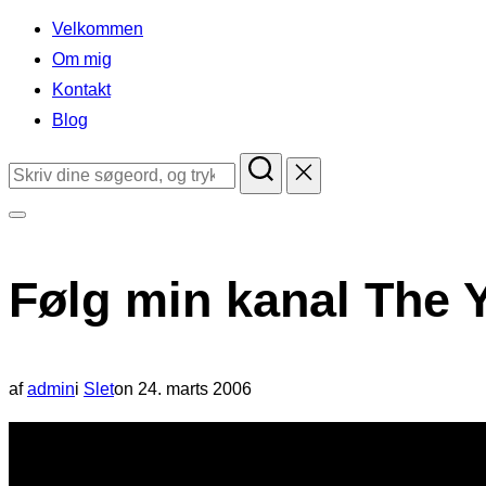
indhold
Velkommen
Om mig
Kontakt
Blog
Søg
efter:
Slå
navigation
Følg min kanal The 
i
sidekolonne
til/fra
Udgivet
af
admin
i
Slet
on
24. marts 2006
d.