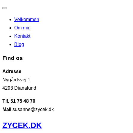
Slå
Velkommen
navigation
Om mig
til/fra
Kontakt
Blog
Find os
Adresse
Nygårdsvej 1
4293 Dianalund
Tlf. 51 75 48 70
Mail
susanne@zycek.dk
Videre
ZYCEK.DK
til