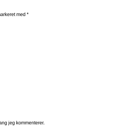
markeret med
*
gang jeg kommenterer.