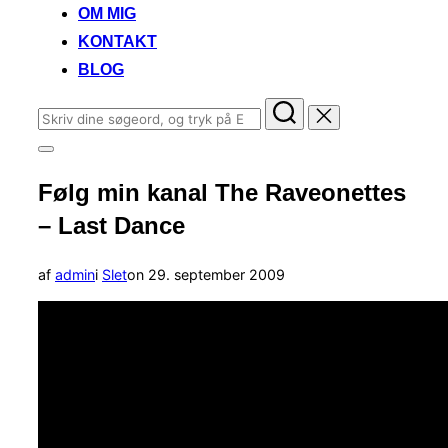
OM MIG
KONTAKT
BLOG
Søg
efter:
Slå
navigation
Følg min kanal The Raveonettes
i
sidekolonne
– Last Dance
til/fra
Udgivet
af
admin
i
Slet
on
29. september 2009
d.