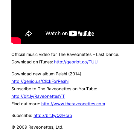
Official music video for The Raveonettes – Last Dance.
Download on iTunes:
http://georiot.co/TUU
Download new album Pe’ahi (2014):
http://genio.us/ClickForPeahi
Subscribe to The Raveonettes on YouTube:
http://bit.ly/RaveonettesYT
Find out more:
http://www.theraveonettes.com
Subscribe:
http://bit.ly/QzHcrb
© 2009 Raveonettes, Ltd.