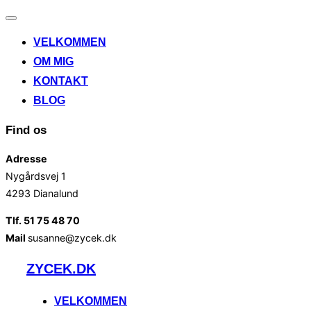
Slå
navigation
VELKOMMEN
til/fra
OM MIG
KONTAKT
BLOG
Find os
Adresse
Nygårdsvej 1
4293 Dianalund
Tlf. 51 75 48 70
Mail
susanne@zycek.dk
Videre
ZYCEK.DK
til
indhold
VELKOMMEN