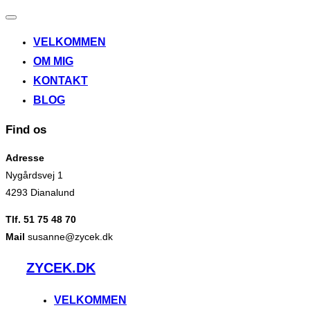
Slå
navigation
VELKOMMEN
til/fra
OM MIG
KONTAKT
BLOG
Find os
Adresse
Nygårdsvej 1
4293 Dianalund
Tlf. 51 75 48 70
Mail
susanne@zycek.dk
Videre
ZYCEK.DK
til
indhold
VELKOMMEN