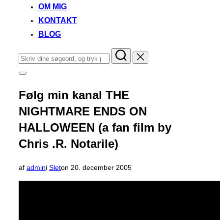
OM MIG
KONTAKT
BLOG
Søg
efter:
Slå
navigation
i
Følg min kanal THE
sidekolonne
til/fra
NIGHTMARE ENDS ON
HALLOWEEN (a fan film by
Chris .R. Notarile)
Udgivet
af
admin
i
Slet
on
20. december 2005
d.