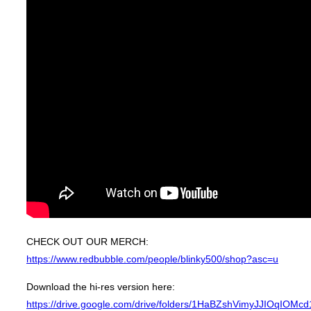
CHECK OUT OUR MERCH:
https://www.redbubble.com/people/blinky500/shop?asc=u
Download the hi-res version here:
https://drive.google.com/drive/folders/1HaBZshVimyJJIOqIOM