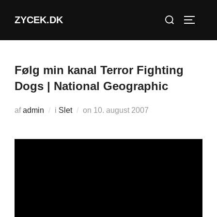
Videre
Søg
ZYCEK.DK
til
SLÅ NA
efter:
indhold
Følg min kanal Terror Fighting
Dogs | National Geographic
Udgivet
af
admin
i
Slet
on
10. august 2007
d.