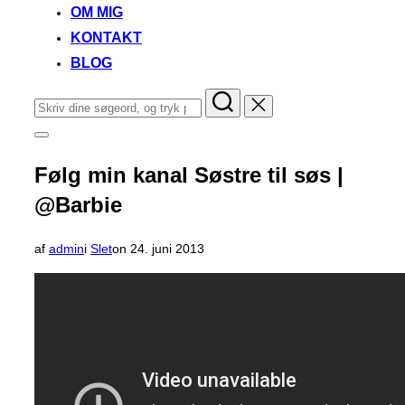
OM MIG
KONTAKT
BLOG
Søg
efter:
Slå
navigation
i
Følg min kanal Søstre til søs |
sidekolonne
til/fra
@Barbie
Udgivet
af
admin
i
Slet
on
24. juni 2013
d.