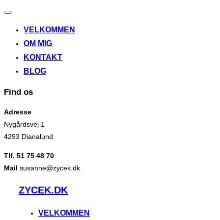
Slå
navigation
VELKOMMEN
til/fra
OM MIG
KONTAKT
BLOG
Find os
Adresse
Nygårdsvej 1
4293 Dianalund
Tlf. 51 75 48 70
Mail
susanne@zycek.dk
Videre
ZYCEK.DK
til
indhold
VELKOMMEN