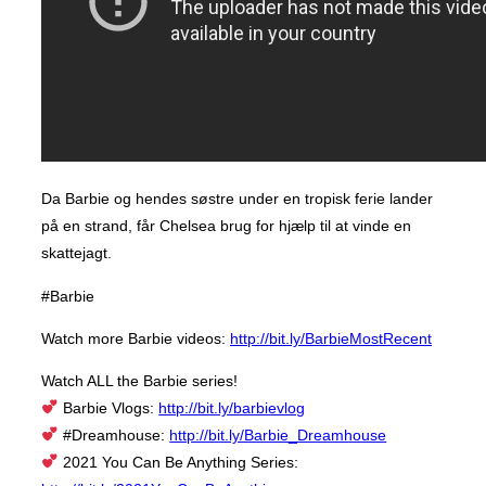
Da Barbie og hendes søstre under en tropisk ferie lander
på en strand, får Chelsea brug for hjælp til at vinde en
skattejagt.
#Barbie
Watch more Barbie videos:
http://bit.ly/BarbieMostRecent
Watch ALL the Barbie series!
Barbie Vlogs:
http://bit.ly/barbievlog
#Dreamhouse:
http://bit.ly/Barbie_Dreamhouse
2021 You Can Be Anything Series: