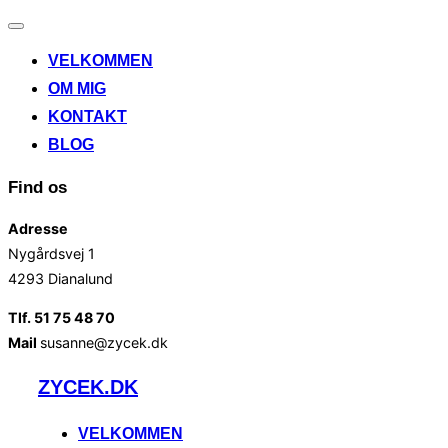
Slå
navigation
VELKOMMEN
til/fra
OM MIG
KONTAKT
BLOG
Find os
Adresse
Nygårdsvej 1
4293 Dianalund
Tlf. 51 75 48 70
Mail
susanne@zycek.dk
Videre
ZYCEK.DK
til
indhold
VELKOMMEN