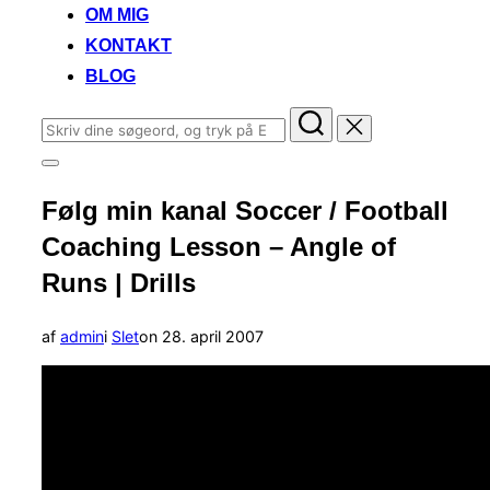
OM MIG
KONTAKT
BLOG
Søg
efter:
Slå
navigation
Følg min kanal Soccer / Football
i
sidekolonne
Coaching Lesson – Angle of
til/fra
Runs | Drills
Udgivet
af
admin
i
Slet
on
28. april 2007
d.