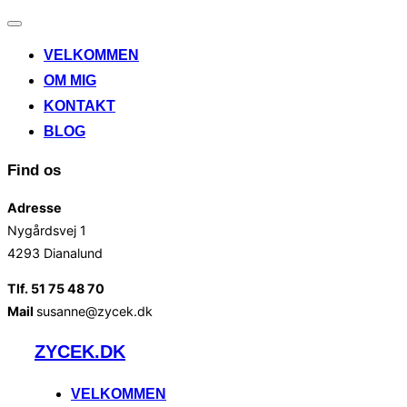
Slå
navigation
VELKOMMEN
til/fra
OM MIG
KONTAKT
BLOG
Find os
Adresse
Nygårdsvej 1
4293 Dianalund
Tlf. 51 75 48 70
Mail
susanne@zycek.dk
Videre
ZYCEK.DK
til
indhold
VELKOMMEN