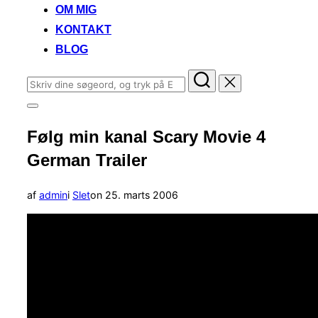
OM MIG
KONTAKT
BLOG
Søg
efter:
Slå
navigation
Følg min kanal Scary Movie 4
i
sidekolonne
German Trailer
til/fra
Udgivet
af
admin
i
Slet
on
25. marts 2006
d.