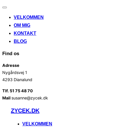
Slå
navigation
VELKOMMEN
til/fra
OM MIG
KONTAKT
BLOG
Find os
Adresse
Nygårdsvej 1
4293 Dianalund
Tlf. 51 75 48 70
Mail
susanne@zycek.dk
Videre
ZYCEK.DK
til
indhold
VELKOMMEN