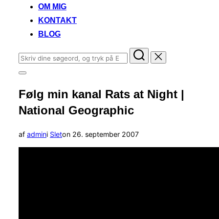
OM MIG
KONTAKT
BLOG
Søg
efter:
Slå
navigation
Følg min kanal Rats at Night |
i
sidekolonne
National Geographic
til/fra
Udgivet
af
admin
i
Slet
on
26. september 2007
d.