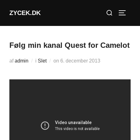
Videre
Søg
ZYCEK.DK
til
SLÅ NA
efter:
indhold
Følg min kanal Quest for Camelot
Udgivet
af
admin
i
Slet
on
6. december 2013
d.