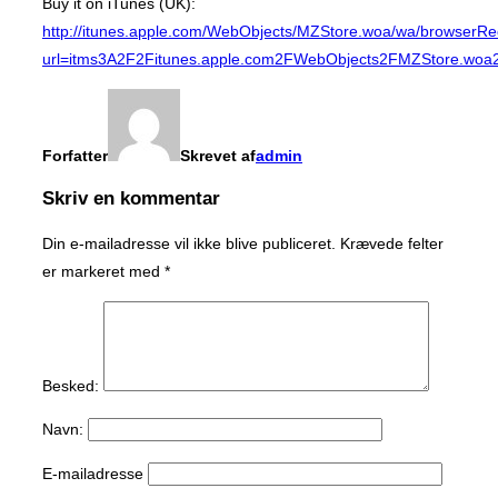
Buy it on iTunes (UK):
http://itunes.apple.com/WebObjects/MZStore.woa/wa/browserRe
url=itms3A2F2Fitunes.apple.com2FWebObjects2FMZStore.wo
Forfatter
Skrevet af
admin
Skriv en kommentar
Din e-mailadresse vil ikke blive publiceret.
Krævede felter
er markeret med
*
Besked:
Navn:
E-mailadresse