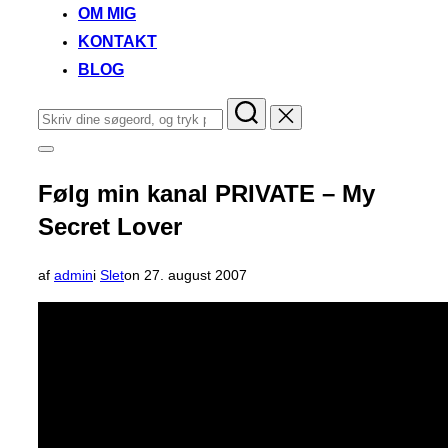
OM MIG
KONTAKT
BLOG
Søg
efter:
Slå
navigation
i
Følg min kanal PRIVATE – My
sidekolonne
til/fra
Secret Lover
Udgivet
af
admin
i
Slet
on
27. august 2007
d.