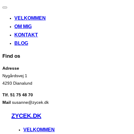
Slå
navigation
VELKOMMEN
til/fra
OM MIG
KONTAKT
BLOG
Find os
Adresse
Nygårdsvej 1
4293 Dianalund
Tlf. 51 75 48 70
Mail
susanne@zycek.dk
Videre
ZYCEK.DK
til
indhold
VELKOMMEN