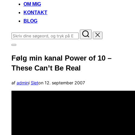
OM MIG
KONTAKT
BLOG
Søg
efter:
Slå
navigation
Følg min kanal Power of 10 –
i
sidekolonne
These Can’t Be Real
til/fra
Udgivet
af
admin
i
Slet
on
12. september 2007
d.