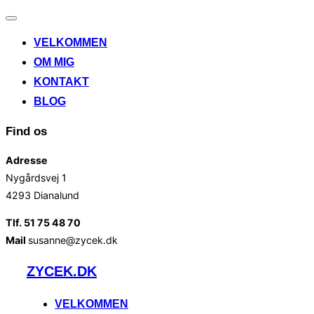
Slå
navigation
VELKOMMEN
til/fra
OM MIG
KONTAKT
BLOG
Find os
Adresse
Nygårdsvej 1
4293 Dianalund
Tlf. 51 75 48 70
Mail
susanne@zycek.dk
Videre
ZYCEK.DK
til
indhold
VELKOMMEN