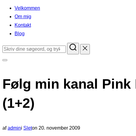
indhold
Velkommen
Om mig
Kontakt
Blog
Søg
efter:
Slå
navigation
Følg min kanal Pink
i
sidekolonne
(1+2)
til/fra
Udgivet
af
admin
i
Slet
on
20. november 2009