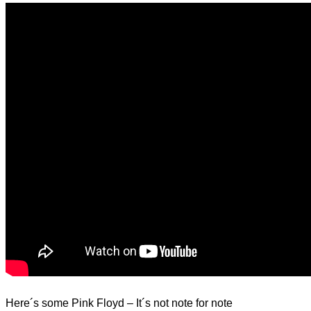
d.
Here´s some Pink Floyd – It´s not note for note