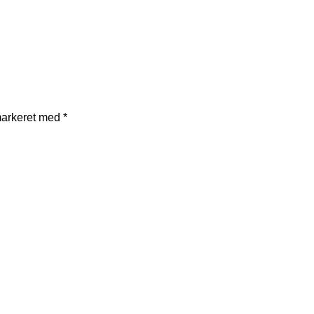
markeret med
*