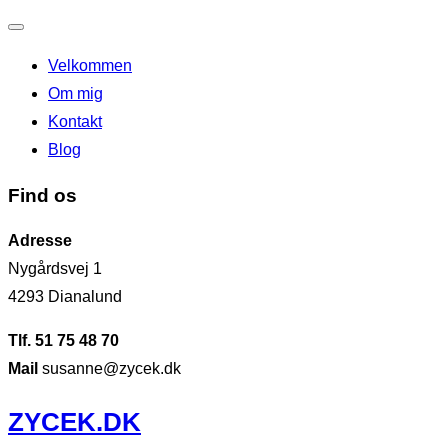
Slå
Velkommen
navigation
Om mig
til/fra
Kontakt
Blog
Find os
Adresse
Nygårdsvej 1
4293 Dianalund
Tlf. 51 75 48 70
Mail
susanne@zycek.dk
Videre
ZYCEK.DK
til