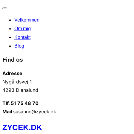
Slå
Velkommen
navigation
til/fra
Om mig
Kontakt
Blog
Find os
Adresse
Nygårdsvej 1
4293 Dianalund
Tlf. 51 75 48 70
Mail
susanne@zycek.dk
Videre
ZYCEK.DK
til