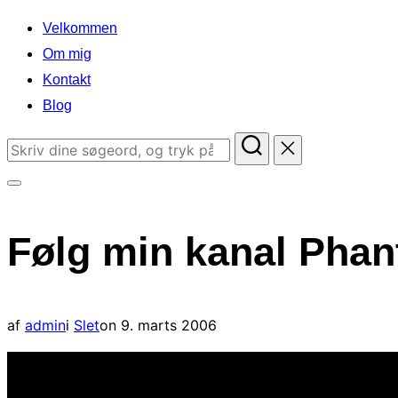
indhold
Velkommen
Om mig
Kontakt
Blog
Søg
efter:
Slå
navigation
Følg min kanal Phan
i
sidekolonne
til/fra
Udgivet
af
admin
i
Slet
on
9. marts 2006
d.