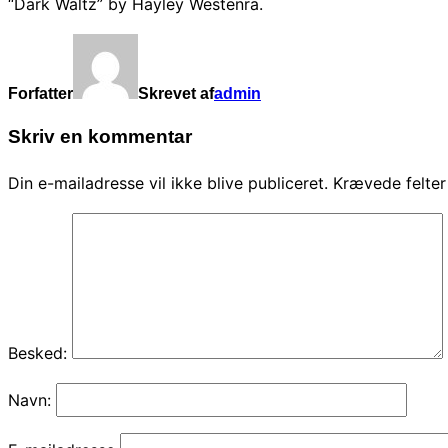
“Dark Waltz” by Hayley Westenra.
Forfatter
Skrevet af
admin
Skriv en kommentar
Din e-mailadresse vil ikke blive publiceret.
Krævede felte
Besked:
Navn: