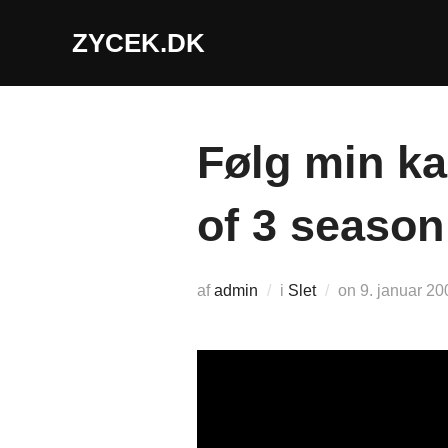
Videre
ZYCEK.DK
til
indhold
Følg min ka
of 3 seaso
Udgivet
af
admin
i
Slet
on
9. januar 20
d.