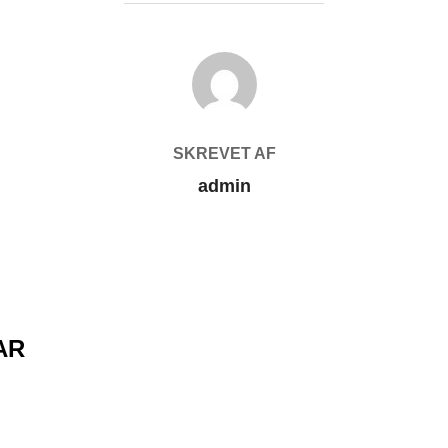
FORFATTER
SKREVET AF
admin
AR