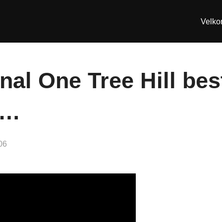
Velk
nal One Tree Hill be
n…
06