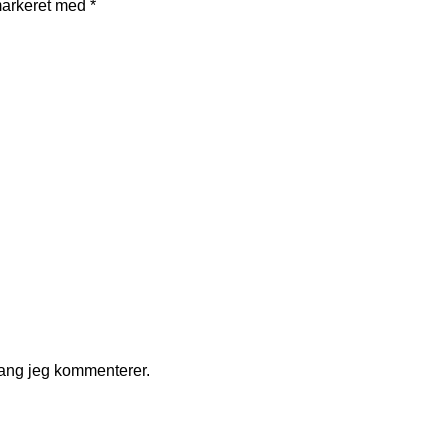
markeret med
*
gang jeg kommenterer.