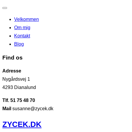
Slå
Velkommen
navigation
Om mig
til/fra
Kontakt
Blog
Find os
Adresse
Nygårdsvej 1
4293 Dianalund
Tlf. 51 75 48 70
Mail
susanne@zycek.dk
Videre
ZYCEK.DK
til