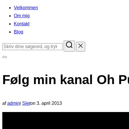
indhold
Velkommen
Om mig
Kontakt
Blog
Søg
efter:
Slå
navigation
Følg min kanal Oh P
i
sidekolonne
til/fra
Udgivet
af
admin
i
Slet
on
3. april 2013
d.