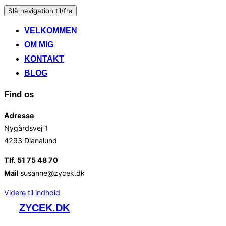
Slå navigation til/fra
VELKOMMEN
OM MIG
KONTAKT
BLOG
Find os
Adresse
Nygårdsvej 1
4293 Dianalund
Tlf. 51 75 48 70
Mail
susanne@zycek.dk
Videre til indhold
ZYCEK.DK