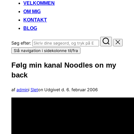
VELKOMMEN
OM MIG
KONTAKT
BLOG
Søg efter:
Slå navigation i sidekolonne til/fra
Følg min kanal Noodles on my
back
af
admin
i
Slet
on
Udgivet d.
6. februar 2006