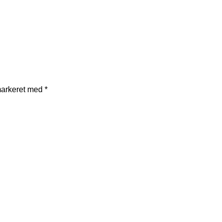
markeret med
*