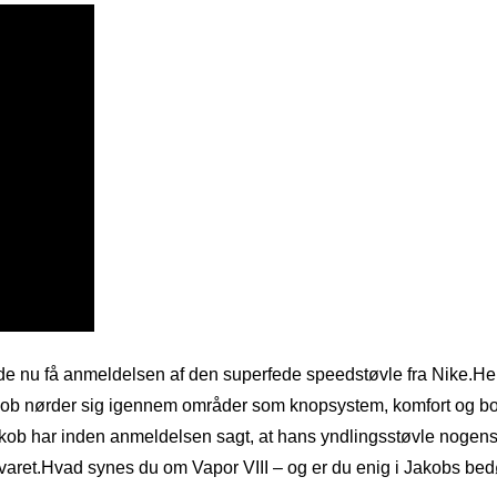
e nu få anmeldelsen af den superfede speedstøvle fra Nike.Her k
akob nørder sig igennem områder som knopsystem, komfort og b
.Jakob har inden anmeldelsen sagt, at hans yndlingsstøvle nogen
f svaret.Hvad synes du om Vapor VIII – og er du enig i Jakobs 