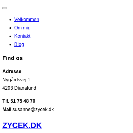
Slå
Velkommen
navigation
Om mig
til/fra
Kontakt
Blog
Find os
Adresse
Nygårdsvej 1
4293 Dianalund
Tlf. 51 75 48 70
Mail
susanne@zycek.dk
Videre
ZYCEK.DK
til