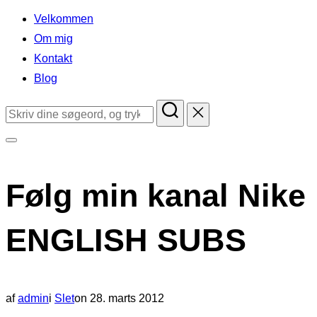
indhold
Velkommen
Om mig
Kontakt
Blog
Søg
efter:
Slå
navigation
Følg min kanal Nike 
i
sidekolonne
ENGLISH SUBS
til/fra
Udgivet
af
admin
i
Slet
on
28. marts 2012