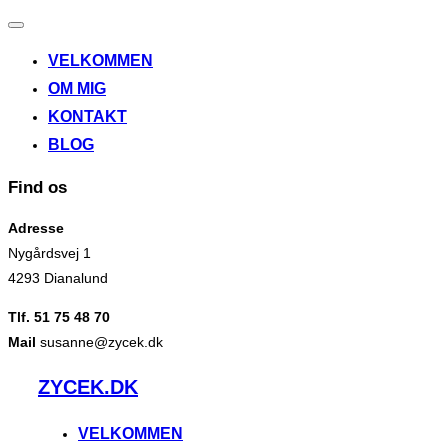
Slå
navigation
VELKOMMEN
til/fra
OM MIG
KONTAKT
BLOG
Find os
Adresse
Nygårdsvej 1
4293 Dianalund
Tlf. 51 75 48 70
Mail
susanne@zycek.dk
Videre
ZYCEK.DK
til
indhold
VELKOMMEN