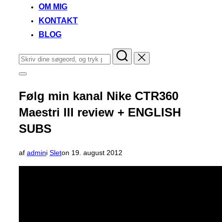
OM MIG
KONTAKT
BLOG
Søg
efter:
Slå
navigation
i
Følg min kanal Nike CTR360
sidekolonne
til/fra
Maestri III review + ENGLISH
SUBS
Udgivet
af
admin
i
Slet
on
19. august 2012
d.