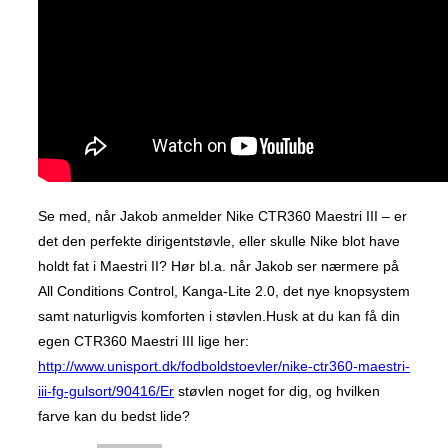
Se med, når Jakob anmelder Nike CTR360 Maestri III – er
det den perfekte dirigentstøvle, eller skulle Nike blot have
holdt fat i Maestri II? Hør bl.a. når Jakob ser nærmere på
All Conditions Control, Kanga-Lite 2.0, det nye knopsystem
samt naturligvis komforten i støvlen.Husk at du kan få din
egen CTR360 Maestri III lige her:
http://www.unisport.dk/fodboldstoevler/nike-ctr360-maestri-
iii-fg-gulsort/90416/Er
støvlen noget for dig, og hvilken
farve kan du bedst lide?