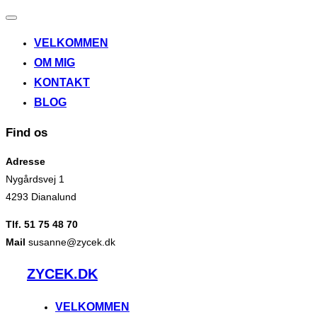
Slå
navigation
VELKOMMEN
til/fra
OM MIG
KONTAKT
BLOG
Find os
Adresse
Nygårdsvej 1
4293 Dianalund
Tlf. 51 75 48 70
Mail
susanne@zycek.dk
Videre
ZYCEK.DK
til
indhold
VELKOMMEN