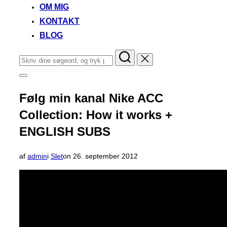
OM MIG
KONTAKT
BLOG
Søg
efter:
Slå
navigation
i
Følg min kanal Nike ACC
sidekolonne
til/fra
Collection: How it works +
ENGLISH SUBS
Udgivet
af
admin
i
Slet
on
26. september 2012
d.