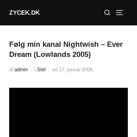
Videre
Søg
ZYCEK.DK
til
SLÅ NA
efter:
indhold
Følg min kanal Nightwish – Ever
Dream (Lowlands 2005)
Udgivet
af
admin
i
Slet
on
17. januar 2006
d.