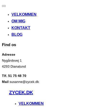
Slå
navigation
VELKOMMEN
til/fra
OM MIG
KONTAKT
BLOG
Find os
Adresse
Nygårdsvej 1
4293 Dianalund
Tlf. 51 75 48 70
Mail
susanne@zycek.dk
Videre
ZYCEK.DK
til
indhold
VELKOMMEN