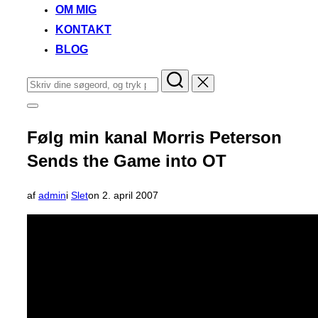
OM MIG
KONTAKT
BLOG
Søg
efter:
Slå
navigation
i
Følg min kanal Morris Peterson
sidekolonne
til/fra
Sends the Game into OT
Udgivet
af
admin
i
Slet
on
2. april 2007
d.