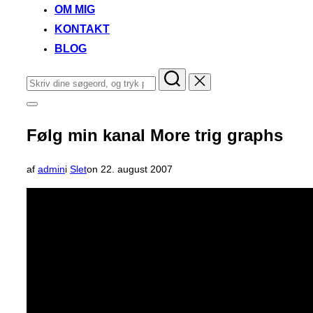
OM MIG
KONTAKT
BLOG
Søg
efter:
Slå
navigation
i
Følg min kanal More trig graphs
sidekolonne
til/fra
Udgivet
af
admin
i
Slet
on
22. august 2007
d.