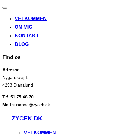
Slå
navigation
VELKOMMEN
til/fra
OM MIG
KONTAKT
BLOG
Find os
Adresse
Nygårdsvej 1
4293 Dianalund
Tlf. 51 75 48 70
Mail
susanne@zycek.dk
Videre
ZYCEK.DK
til
indhold
VELKOMMEN