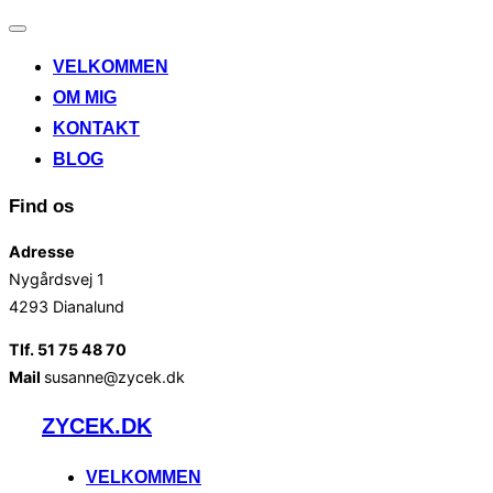
Slå
navigation
VELKOMMEN
til/fra
OM MIG
KONTAKT
BLOG
Find os
Adresse
Nygårdsvej 1
4293 Dianalund
Tlf. 51 75 48 70
Mail
susanne@zycek.dk
Videre
ZYCEK.DK
til
indhold
VELKOMMEN