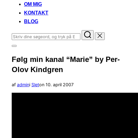
OM MIG
KONTAKT
BLOG
Søg
efter:
Slå
navigation
Følg min kanal “Marie” by Per-
i
sidekolonne
Olov Kindgren
til/fra
Udgivet
af
admin
i
Slet
on
10. april 2007
d.