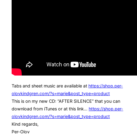
Tabs and sheet music are available at
https://shop.per-
olovkindgren.com/?s=marie&post_type=product
This is on my new CD: “AFTER SILENCE” that you can
download from iTunes or at this link…
https://shop.per-
olovkindgren.com/?s=marie&post_type=product
Kind regards,
Per-Olov