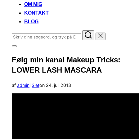
OM MIG
KONTAKT
BLOG
Søg
efter:
Slå
navigation
Følg min kanal Makeup Tricks:
i
sidekolonne
LOWER LASH MASCARA
til/fra
Udgivet
af
admin
i
Slet
on
24. juli 2013
d.