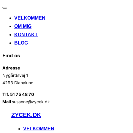
Slå
navigation
VELKOMMEN
til/fra
OM MIG
KONTAKT
BLOG
Find os
Adresse
Nygårdsvej 1
4293 Dianalund
Tlf. 51 75 48 70
Mail
susanne@zycek.dk
Videre
ZYCEK.DK
til
indhold
VELKOMMEN