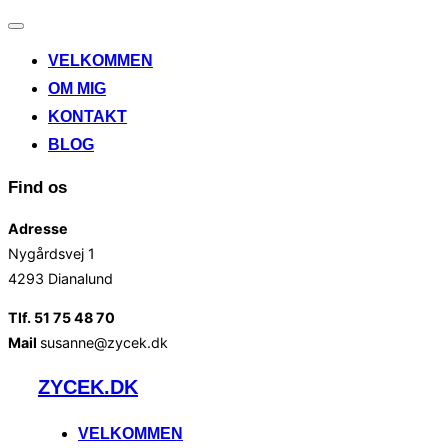
Slå
navigation
VELKOMMEN
til/fra
OM MIG
KONTAKT
BLOG
Find os
Adresse
Nygårdsvej 1
4293 Dianalund
Tlf. 51 75 48 70
Mail
susanne@zycek.dk
Videre
ZYCEK.DK
til
indhold
VELKOMMEN