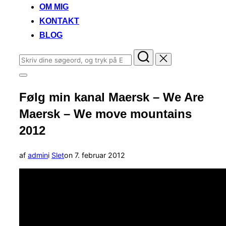
OM MIG
KONTAKT
BLOG
Søg
efter:
Slå
navigation
Følg min kanal Maersk – We Are
i
sidekolonne
Maersk – We move mountains
til/fra
2012
Udgivet
af
admin
i
Slet
on
7. februar 2012
d.