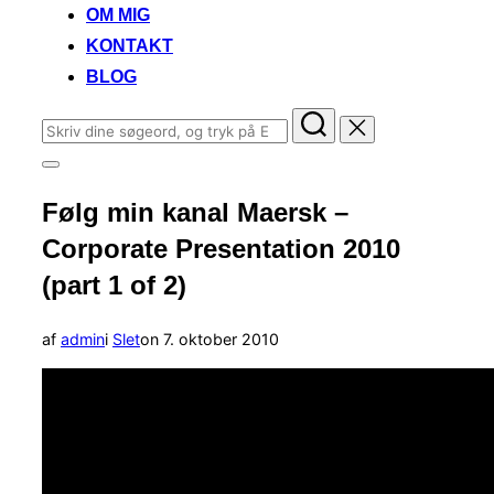
OM MIG
KONTAKT
BLOG
Søg
efter:
Slå
navigation
Følg min kanal Maersk –
i
sidekolonne
Corporate Presentation 2010
til/fra
(part 1 of 2)
Udgivet
af
admin
i
Slet
on
7. oktober 2010
d.