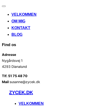
Slå
navigation
VELKOMMEN
til/fra
OM MIG
KONTAKT
BLOG
Find os
Adresse
Nygårdsvej 1
4293 Dianalund
Tlf. 51 75 48 70
Mail
susanne@zycek.dk
Videre
ZYCEK.DK
til
indhold
VELKOMMEN