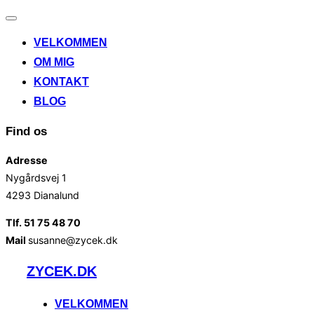
Slå
navigation
VELKOMMEN
til/fra
OM MIG
KONTAKT
BLOG
Find os
Adresse
Nygårdsvej 1
4293 Dianalund
Tlf. 51 75 48 70
Mail
susanne@zycek.dk
Videre
ZYCEK.DK
til
indhold
VELKOMMEN