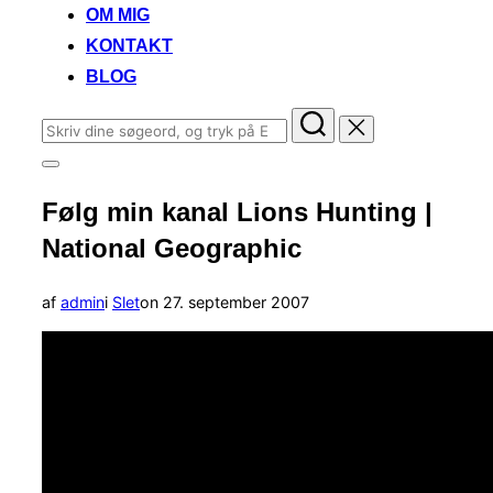
OM MIG
KONTAKT
BLOG
Søg
efter:
Slå
navigation
Følg min kanal Lions Hunting |
i
sidekolonne
National Geographic
til/fra
Udgivet
af
admin
i
Slet
on
27. september 2007
d.