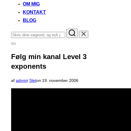
OM MIG
KONTAKT
BLOG
Søg
efter:
Slå
navigation
i
Følg min kanal Level 3
sidekolonne
til/fra
exponents
Udgivet
af
admin
i
Slet
on
19. november 2006
d.