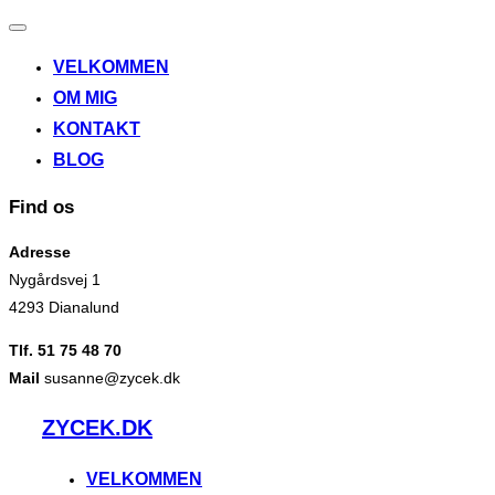
Slå
navigation
VELKOMMEN
til/fra
OM MIG
KONTAKT
BLOG
Find os
Adresse
Nygårdsvej 1
4293 Dianalund
Tlf. 51 75 48 70
Mail
susanne@zycek.dk
Videre
ZYCEK.DK
til
indhold
VELKOMMEN