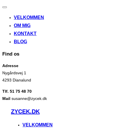
Slå
navigation
VELKOMMEN
til/fra
OM MIG
KONTAKT
BLOG
Find os
Adresse
Nygårdsvej 1
4293 Dianalund
Tlf. 51 75 48 70
Mail
susanne@zycek.dk
Videre
ZYCEK.DK
til
indhold
VELKOMMEN