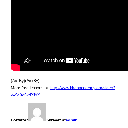
(Ax+By)(Ax+By)
More free lessons at:
http://www.khanacademy.org/video?
v=Sc0e6xrRJYY
Forfatter
Skrevet af
admin