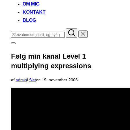
OM MIG
KONTAKT
BLOG
Søg
efter:
Slå
navigation
i
Følg min kanal Level 1
sidekolonne
til/fra
multiplying expressions
Udgivet
af
admin
i
Slet
on
19. november 2006
d.