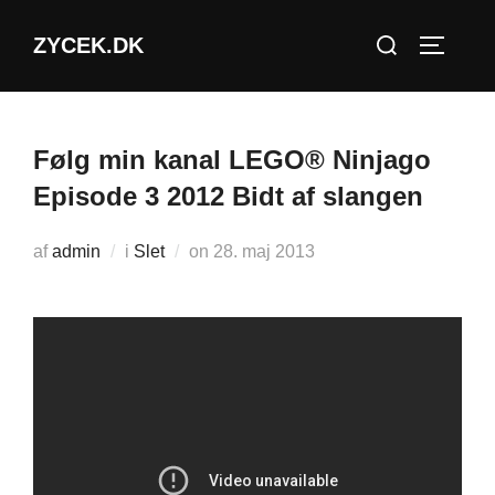
Videre
Søg
ZYCEK.DK
til
SLÅ NA
efter:
indhold
Følg min kanal LEGO® Ninjago
Episode 3 2012 Bidt af slangen
Udgivet
af
admin
i
Slet
on
28. maj 2013
d.