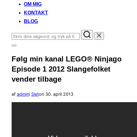
OM MIG
KONTAKT
BLOG
Søg
efter:
Slå
navigation
Følg min kanal LEGO® Ninjago
i
sidekolonne
Episode 1 2012 Slangefolket
til/fra
vender tilbage
Udgivet
af
admin
i
Slet
on
30. april 2013
d.