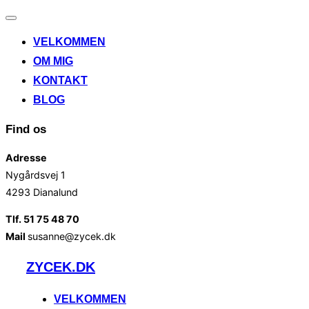
Slå
navigation
VELKOMMEN
til/fra
OM MIG
KONTAKT
BLOG
Find os
Adresse
Nygårdsvej 1
4293 Dianalund
Tlf. 51 75 48 70
Mail
susanne@zycek.dk
Videre
ZYCEK.DK
til
indhold
VELKOMMEN