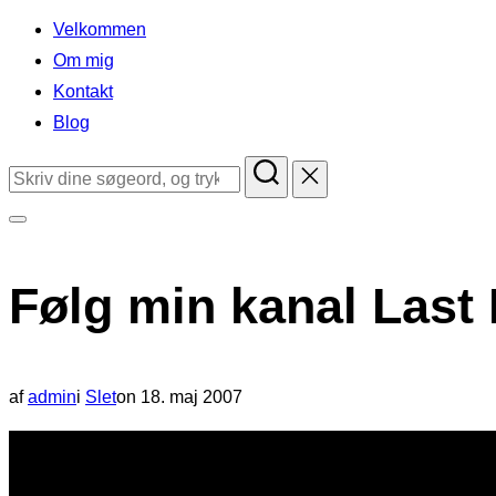
indhold
Velkommen
Om mig
Kontakt
Blog
Søg
efter:
Slå
navigation
Følg min kanal Last 
i
sidekolonne
til/fra
Udgivet
af
admin
i
Slet
on
18. maj 2007
d.