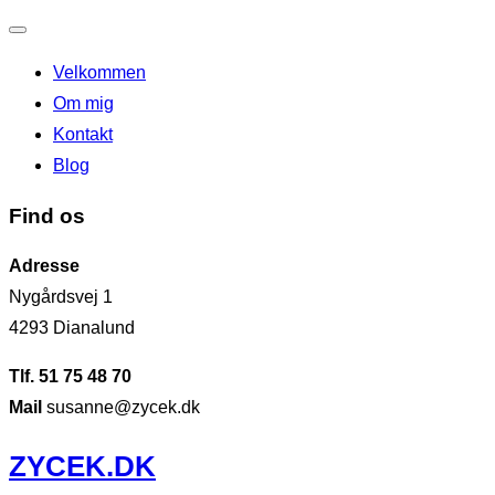
Slå
Velkommen
navigation
Om mig
til/fra
Kontakt
Blog
Find os
Adresse
Nygårdsvej 1
4293 Dianalund
Tlf. 51 75 48 70
Mail
susanne@zycek.dk
Videre
ZYCEK.DK
til