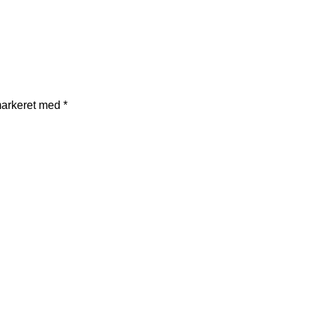
markeret med
*