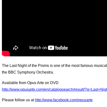
The Last Night of the Proms is one of the most famous musical 
the BBC Symphony Orchestra.
Available from Opus Arte on DVD
http://www.opusarte.com/en/catalogsearch/result/?q=Last+N
Please follow us at
http://www.facebook.com/opusarte