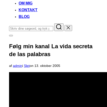
OM MIG
KONTAKT
BLOG
Søg
efter:
Slå
navigation
i
Følg min kanal La vida secreta
sidekolonne
til/fra
de las palabras
Udgivet
af
admin
i
Slet
on
13. oktober 2005
d.