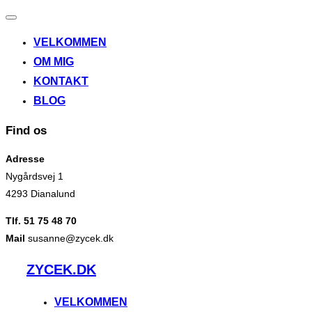
Slå
navigation
VELKOMMEN
til/fra
OM MIG
KONTAKT
BLOG
Find os
Adresse
Nygårdsvej 1
4293 Dianalund
Tlf. 51 75 48 70
Mail
susanne@zycek.dk
Videre
ZYCEK.DK
til
indhold
VELKOMMEN