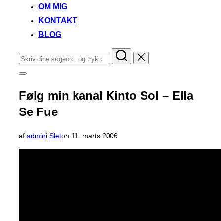
OM MIG
KONTAKT
BLOG
Søg
efter:
Slå
navigation
i
Følg min kanal Kinto Sol – Ella
sidekolonne
til/fra
Se Fue
Udgivet
af
admin
i
Slet
on
11. marts 2006
d.