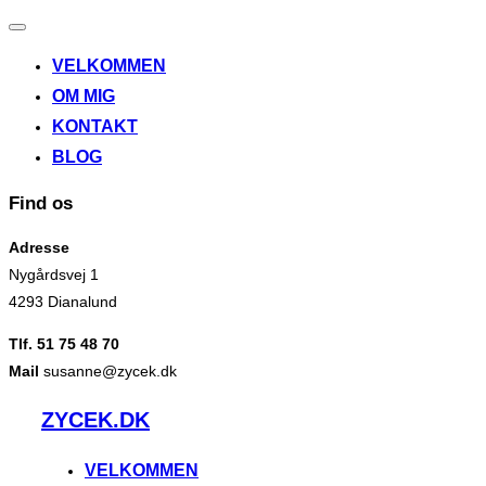
Slå
navigation
VELKOMMEN
til/fra
OM MIG
KONTAKT
BLOG
Find os
Adresse
Nygårdsvej 1
4293 Dianalund
Tlf. 51 75 48 70
Mail
susanne@zycek.dk
Videre
ZYCEK.DK
til
indhold
VELKOMMEN