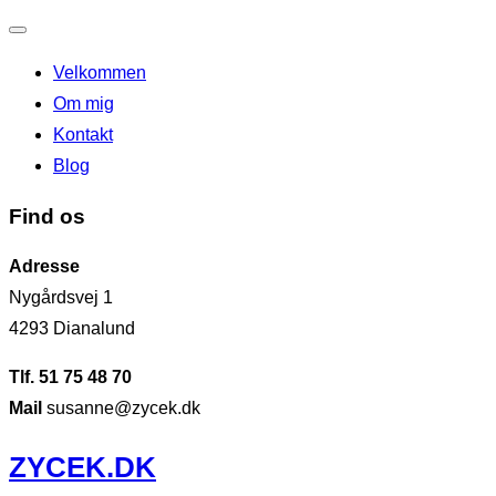
Slå
Velkommen
navigation
Om mig
til/fra
Kontakt
Blog
Find os
Adresse
Nygårdsvej 1
4293 Dianalund
Tlf. 51 75 48 70
Mail
susanne@zycek.dk
Videre
ZYCEK.DK
til