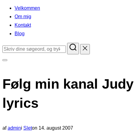
indhold
Velkommen
Om mig
Kontakt
Blog
Søg
efter:
Slå
navigation
Følg min kanal Judy
i
sidekolonne
lyrics
til/fra
Udgivet
af
admin
i
Slet
on
14. august 2007