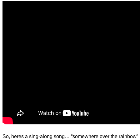
d.
So, heres a sing-along song… “somewhere over the rainbow” by