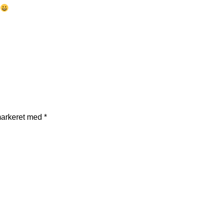
markeret med
*