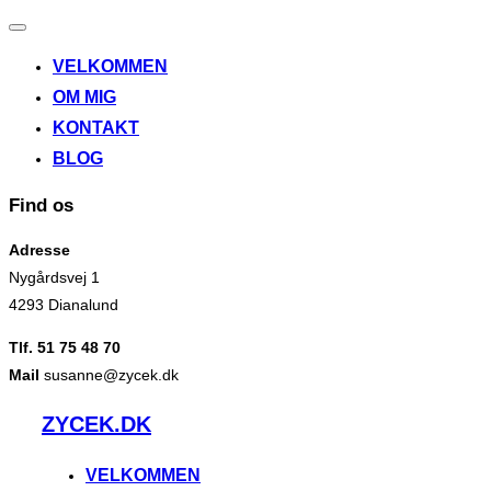
Slå
navigation
VELKOMMEN
til/fra
OM MIG
KONTAKT
BLOG
Find os
Adresse
Nygårdsvej 1
4293 Dianalund
Tlf. 51 75 48 70
Mail
susanne@zycek.dk
Videre
ZYCEK.DK
til
indhold
VELKOMMEN