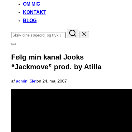
OM MIG
KONTAKT
BLOG
Søg
efter:
Slå
navigation
i
Følg min kanal Jooks
sidekolonne
til/fra
“Jackmove” prod. by Atilla
Udgivet
af
admin
i
Slet
on
24. maj 2007
d.