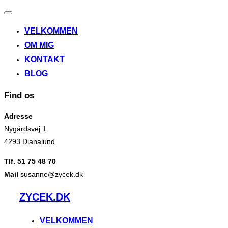
Slå
navigation
VELKOMMEN
til/fra
OM MIG
KONTAKT
BLOG
Find os
Adresse
Nygårdsvej 1
4293 Dianalund
Tlf. 51 75 48 70
Mail
susanne@zycek.dk
Videre
ZYCEK.DK
til
indhold
VELKOMMEN