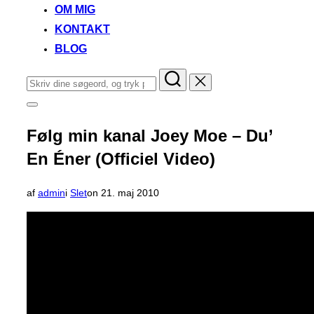
OM MIG
KONTAKT
BLOG
Søg
efter:
Slå
navigation
i
Følg min kanal Joey Moe – Du’
sidekolonne
til/fra
En Éner (Officiel Video)
Udgivet
af
admin
i
Slet
on
21. maj 2010
d.