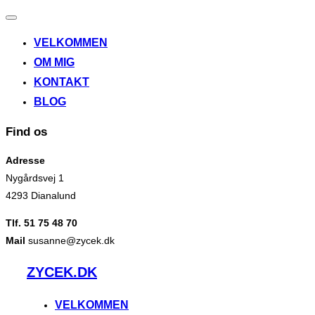
Slå
navigation
VELKOMMEN
til/fra
OM MIG
KONTAKT
BLOG
Find os
Adresse
Nygårdsvej 1
4293 Dianalund
Tlf. 51 75 48 70
Mail
susanne@zycek.dk
Videre
ZYCEK.DK
til
indhold
VELKOMMEN