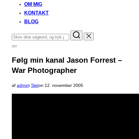
OM MIG
KONTAKT
BLOG
Søg
efter:
Slå
navigation
i
Følg min kanal Jason Forrest –
sidekolonne
til/fra
War Photographer
Udgivet
af
admin
i
Slet
on
12. november 2005
d.