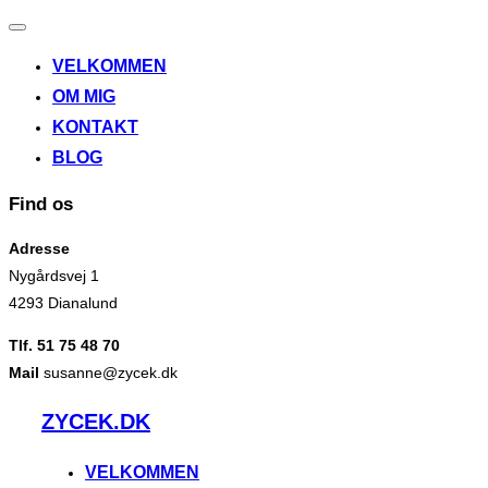
Slå
navigation
VELKOMMEN
til/fra
OM MIG
KONTAKT
BLOG
Find os
Adresse
Nygårdsvej 1
4293 Dianalund
Tlf. 51 75 48 70
Mail
susanne@zycek.dk
Videre
ZYCEK.DK
til
indhold
VELKOMMEN