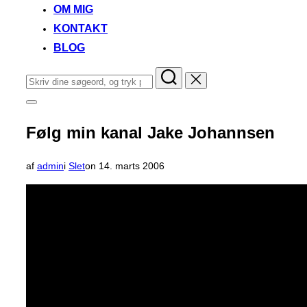
OM MIG
KONTAKT
BLOG
Søg
efter:
Slå
navigation
i
Følg min kanal Jake Johannsen
sidekolonne
til/fra
Udgivet
af
admin
i
Slet
on
14. marts 2006
d.