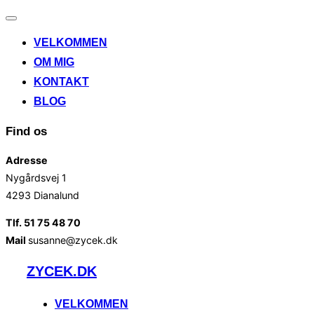
Slå
navigation
VELKOMMEN
til/fra
OM MIG
KONTAKT
BLOG
Find os
Adresse
Nygårdsvej 1
4293 Dianalund
Tlf. 51 75 48 70
Mail
susanne@zycek.dk
Videre
ZYCEK.DK
til
indhold
VELKOMMEN