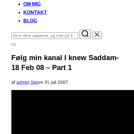
OM MIG
KONTAKT
BLOG
Søg
efter:
Slå
navigation
Følg min kanal I knew Saddam-
i
sidekolonne
18 Feb 08 – Part 1
til/fra
Udgivet
af
admin
i
Slet
on
31. juli 2007
d.