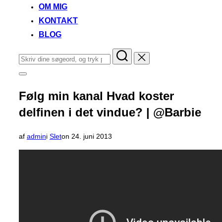
OM MIG
KONTAKT
BLOG
Søg
efter:
Slå
navigation
i
Følg min kanal Hvad koster
sidekolonne
til/fra
delfinen i det vindue? | @Barbie
Udgivet
af
admin
i
Slet
on
24. juni 2013
d.