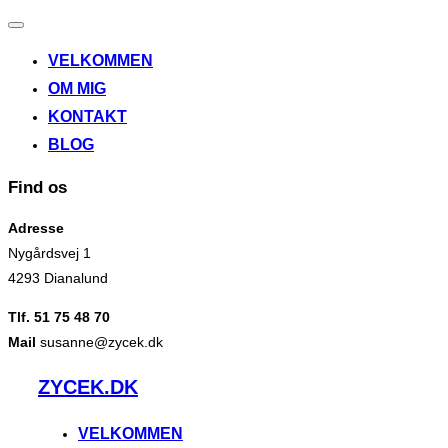
Slå
navigation
VELKOMMEN
til/fra
OM MIG
KONTAKT
BLOG
Find os
Adresse
Nygårdsvej 1
4293 Dianalund
Tlf. 51 75 48 70
Mail
susanne@zycek.dk
Videre
ZYCEK.DK
til
indhold
VELKOMMEN