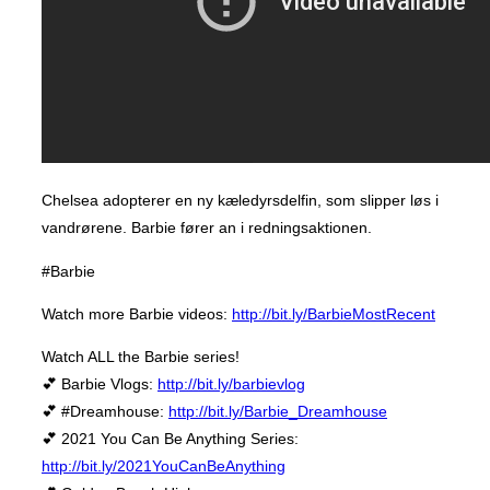
Chelsea adopterer en ny kæledyrsdelfin, som slipper løs i
vandrørene. Barbie fører an i redningsaktionen.
#Barbie
Watch more Barbie videos:
http://bit.ly/BarbieMostRecent
Watch ALL the Barbie series!
💕 Barbie Vlogs:
http://bit.ly/barbievlog
💕 #Dreamhouse:
http://bit.ly/Barbie_Dreamhouse
💕 2021 You Can Be Anything Series:
http://bit.ly/2021YouCanBeAnything