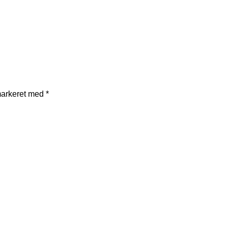
markeret med
*