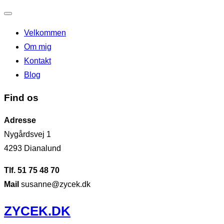
Slå
Velkommen
navigation
Om mig
til/fra
Kontakt
Blog
Find os
Adresse
Nygårdsvej 1
4293 Dianalund
Tlf. 51 75 48 70
Mail
susanne@zycek.dk
Videre
ZYCEK.DK
til