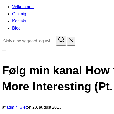
indhold
Velkommen
Om mig
Kontakt
Blog
Søg
efter:
Slå
navigation
Følg min kanal How
i
sidekolonne
More Interesting (Pt.
til/fra
Udgivet
af
admin
i
Slet
on
23. august 2013