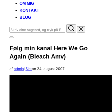
OM MIG
KONTAKT
BLOG
Søg
efter:
Slå
navigation
Følg min kanal Here We Go
i
sidekolonne
Again (Bleach Amv)
til/fra
Udgivet
af
admin
i
Slet
on
24. august 2007
d.