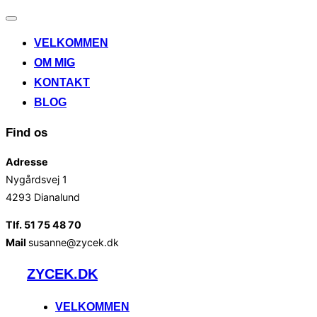
Slå
navigation
VELKOMMEN
til/fra
OM MIG
KONTAKT
BLOG
Find os
Adresse
Nygårdsvej 1
4293 Dianalund
Tlf. 51 75 48 70
Mail
susanne@zycek.dk
Videre
ZYCEK.DK
til
indhold
VELKOMMEN