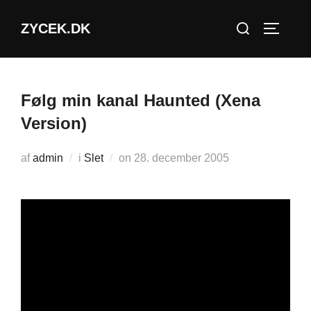
Videre
Søg
ZYCEK.DK
til
SLÅ NA
efter:
indhold
Følg min kanal Haunted (Xena
Version)
Udgivet
af
admin
i
Slet
on
28. december 2005
d.